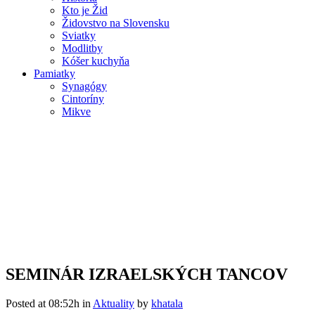
Kto je Žid
Židovstvo na Slovensku
Sviatky
Modlitby
Kóšer kuchyňa
Pamiatky
Synagógy
Cintoríny
Mikve
SEMINÁR IZRAELSKÝCH
TANCOV
SEMINÁR IZRAELSKÝCH TANCOV
Posted at 08:52h
in
Aktuality
by
khatala