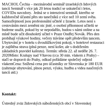
MACHOL Čechia – mezinárodní seminář izraelských lidových
tanců Seminář s více jak 20 letou tradicí se uskuteční i letos,
COVIDu navzdory. Jedná se o intenzivní seminář, kterého se
každoročně účastní přes sto tanečníků z více než 10 zemí světa.
Samozřejmostí jsou profesionální učitelé z Izraele. Letos není s
cestováním mezi zeměmi nic jisté, o osobní přítomnost učitelů se
budeme snažit, pokud by se nepodařilo, budou s námi online a na
místě bude učit dlouholetý učitel v Praze Ondřej Novák. Přes den
probíhají výukové hodiny, večery trávíme opět především tancem.
Ubytování je v hotelu s dvoulůžkovými pokoji, v hotelové restauraci
je zajištěna strava (plná penze, není košer, ale s dodržením
základních pravidel kašrutu). Termín: středa 22. až neděle 26. 7.
2020Místo: Kralupy nad Vltavou (cca 30 min. vlakem z Prahy) –
stačí se dopravit do Prahy, odkud pořádáme společný odjezd
vlakemCena: Snížená cena pro účastníky ze Slovenska je 180 EUR
(zahrnuje ubytování, plnou penzi, výuku, hudbu a videa naučených
tanců atd.)
Kontakt:
Ústredný zväz židovských náboženských obcí v Slovenskej