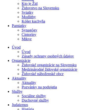
Kto je Žid
Židovstvo na Slovensku
Sviatky
Modlitby
Kóšer kuchyňa
Pamiatky
Synagógy
Cintoríny
Mikve
Úvod
Úvod
Zásady ochrany osobných údajov
Organizácie
Židovské organizácie na Slovensku
Medzinárodné židovské organizácie
Židovské náboženské obce
Aktuality
Aktuality
Pozvánky na podujatia
Služby
Sociálne služby
Duchovné služby
Judaizmus
História