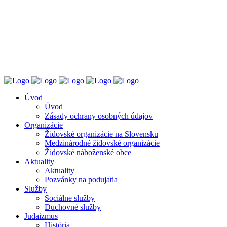
ÚZŽNO
ÚSTREDNÝ ZVÄZ ŽIDOVSKÝCH NÁBOŽENSKÝCH
OBCÍ V SLOVENSKEJ REPUBLIKE
Úvod
Úvod
Zásady ochrany osobných údajov
Organizácie
Židovské organizácie na Slovensku
Medzinárodné židovské organizácie
Židovské náboženské obce
Aktuality
Aktuality
Pozvánky na podujatia
Služby
Sociálne služby
Duchovné služby
Judaizmus
História