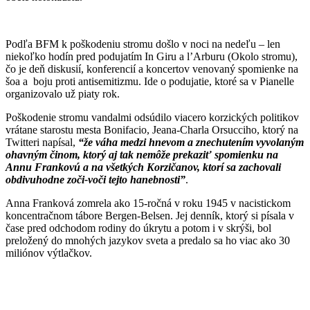
Podľa BFM k poškodeniu stromu došlo v noci na nedeľu – len
niekoľko hodín pred podujatím In Giru a l’Arburu (Okolo stromu),
čo je deň diskusií, konferencií a koncertov venovaný spomienke na
šoa a boju proti antisemitizmu. Ide o podujatie, ktoré sa v Pianelle
organizovalo už piaty rok.
Poškodenie stromu vandalmi odsúdilo viacero korzických politikov
vrátane starostu mesta Bonifacio, Jeana-Charla Orsucciho, ktorý na
Twitteri napísal,
“že váha medzi hnevom a znechutením vyvolaným
ohavným činom, ktorý aj tak nemôže prekaziť spomienku na
Annu Frankovú a na všetkých Korzičanov, ktorí sa zachovali
obdivuhodne zoči-voči tejto hanebnosti”
.
Anna Franková zomrela ako 15-ročná v roku 1945 v nacistickom
koncentračnom tábore Bergen-Belsen. Jej denník, ktorý si písala v
čase pred odchodom rodiny do úkrytu a potom i v skrýši, bol
preložený do mnohých jazykov sveta a predalo sa ho viac ako 30
miliónov výtlačkov.