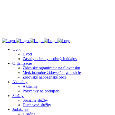
ÚZŽNO
ÚSTREDNÝ ZVÄZ ŽIDOVSKÝCH NÁBOŽENSKÝCH
OBCÍ V SLOVENSKEJ REPUBLIKE
Úvod
Úvod
Zásady ochrany osobných údajov
Organizácie
Židovské organizácie na Slovensku
Medzinárodné židovské organizácie
Židovské náboženské obce
Aktuality
Aktuality
Pozvánky na podujatia
Služby
Sociálne služby
Duchovné služby
Judaizmus
História