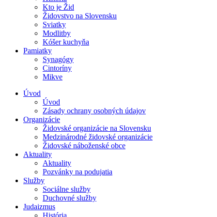
Kto je Žid
Židovstvo na Slovensku
Sviatky
Modlitby
Kóšer kuchyňa
Pamiatky
Synagógy
Cintoríny
Mikve
Úvod
Úvod
Zásady ochrany osobných údajov
Organizácie
Židovské organizácie na Slovensku
Medzinárodné židovské organizácie
Židovské náboženské obce
Aktuality
Aktuality
Pozvánky na podujatia
Služby
Sociálne služby
Duchovné služby
Judaizmus
História