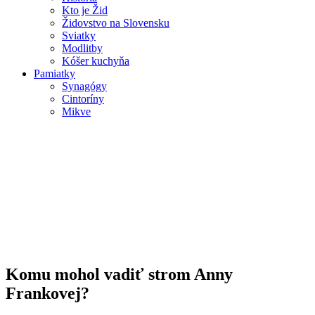
Kto je Žid
Židovstvo na Slovensku
Sviatky
Modlitby
Kóšer kuchyňa
Pamiatky
Synagógy
Cintoríny
Mikve
Komu mohol vadiť strom Anny
Frankovej?
Komu mohol vadiť strom Anny
Frankovej?