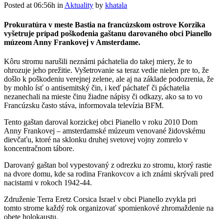
Posted at 06:56h
in
Aktuality
by
khatala
Prokuratúra v meste Bastia na francúzskom ostrove Korzika
vyšetruje prípad poškodenia gaštanu darovaného obci Pianello
múzeom Anny Frankovej v Amsterdame.
Kôru stromu narušili neznámi páchatelia do takej miery, že to
ohrozuje jeho prežitie. Vyšetrovanie sa teraz vedie nielen pre to, že
došlo k poškodeniu verejnej zelene, ale aj na základe podozrenia, že
by mohlo ísť o antisemitský čin, i keď páchateľ či páchatelia
nezanechali na mieste činu žiadne nápisy či odkazy, ako sa to vo
Francúzsku často stáva, informovala televízia BFM.
Tento gaštan daroval korzickej obci Pianello v roku 2010 Dom
Anny Frankovej – amsterdamské múzeum venované židovskému
dievčaťu, ktoré na sklonku druhej svetovej vojny zomrelo v
koncentračnom tábore.
Darovaný gaštan bol vypestovaný z odrezku zo stromu, ktorý rastie
na dvore domu, kde sa rodina Frankovcov a ich známi skrývali pred
nacistami v rokoch 1942-44.
Združenie Terra Eretz Corsica Israel v obci Pianello zvykla pri
tomto strome každý rok organizovať spomienkové zhromaždenie na
obete holokaustu.