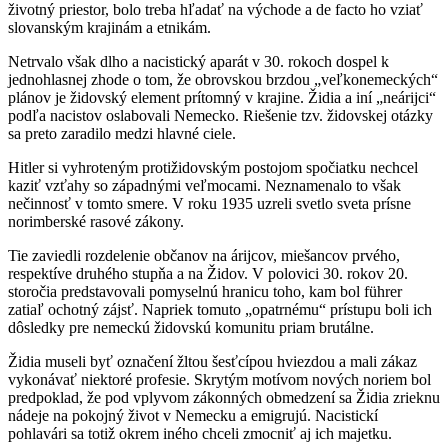
životný priestor, bolo treba hľadať na východe a de facto ho vziať
slovanským krajinám a etnikám.
Netrvalo však dlho a nacistický aparát v 30. rokoch dospel k
jednohlasnej zhode o tom, že obrovskou brzdou „veľkonemeckých“
plánov je židovský element prítomný v krajine. Židia a iní „neárijci“
podľa nacistov oslabovali Nemecko. Riešenie tzv. židovskej otázky
sa preto zaradilo medzi hlavné ciele.
Hitler si vyhroteným protižidovským postojom spočiatku nechcel
kaziť vzťahy so západnými veľmocami. Neznamenalo to však
nečinnosť v tomto smere. V roku 1935 uzreli svetlo sveta prísne
norimberské rasové zákony.
Tie zaviedli rozdelenie občanov na árijcov, miešancov prvého,
respektíve druhého stupňa a na Židov. V polovici 30. rokov 20.
storočia predstavovali pomyselnú hranicu toho, kam bol führer
zatiaľ ochotný zájsť. Napriek tomuto „opatrnému“ prístupu boli ich
dôsledky pre nemeckú židovskú komunitu priam brutálne.
Židia museli byť označení žltou šesťcípou hviezdou a mali zákaz
vykonávať niektoré profesie. Skrytým motívom nových noriem bol
predpoklad, že pod vplyvom zákonných obmedzení sa Židia zrieknu
nádeje na pokojný život v Nemecku a emigrujú. Nacistickí
pohlavári sa totiž okrem iného chceli zmocniť aj ich majetku.