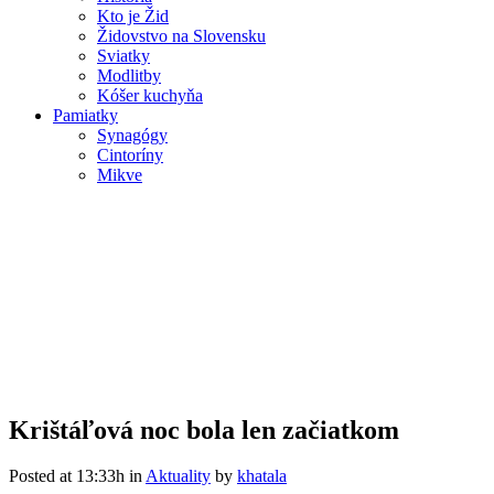
Kto je Žid
Židovstvo na Slovensku
Sviatky
Modlitby
Kóšer kuchyňa
Pamiatky
Synagógy
Cintoríny
Mikve
Krištáľová noc bola len
začiatkom
Krištáľová noc bola len začiatkom
Posted at 13:33h
in
Aktuality
by
khatala