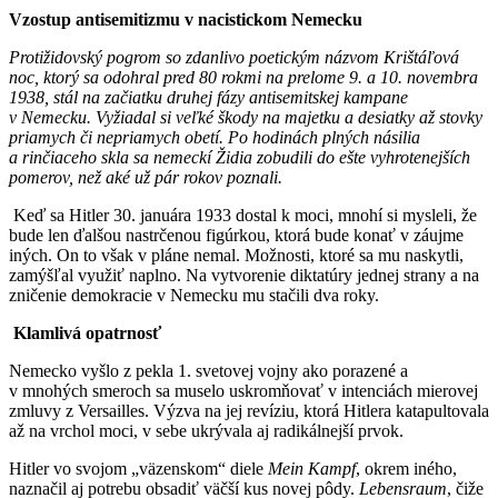
Vzostup antisemitizmu v nacistickom Nemecku
Protižidovský pogrom so zdanlivo poetickým názvom Krištáľová
noc, ktorý sa odohral pred 80 rokmi na prelome 9. a 10. novembra
1938, stál na začiatku druhej fázy antisemitskej kampane
v Nemecku. Vyžiadal si veľké škody na majetku a desiatky až stovky
priamych či nepriamych obetí. Po hodinách plných násilia
a rinčiaceho skla sa nemeckí Židia zobudili do ešte vyhrotenejších
pomerov, než aké už pár rokov poznali.
Keď sa Hitler 30. januára 1933 dostal k moci, mnohí si mysleli, že
bude len ďalšou nastrčenou figúrkou, ktorá bude konať v záujme
iných. On to však v pláne nemal. Možnosti, ktoré sa mu naskytli,
zamýšľal využiť naplno. Na vytvorenie diktatúry jednej strany a na
zničenie demokracie v Nemecku mu stačili dva roky.
Klamlivá opatrnosť
Nemecko vyšlo z pekla 1. svetovej vojny ako porazené a
v mnohých smeroch sa muselo uskromňovať v intenciách mierovej
zmluvy z Versailles. Výzva na jej revíziu, ktorá Hitlera katapultovala
až na vrchol moci, v sebe ukrývala aj radikálnejší prvok.
Hitler vo svojom „väzenskom“ diele
Mein Kampf
, okrem iného,
naznačil aj potrebu obsadiť väčší kus novej pôdy.
Lebensraum
, čiže