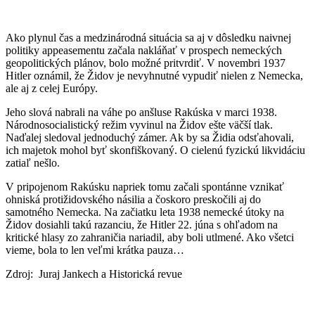
Ako plynul čas a medzinárodná situácia sa aj v dôsledku naivnej
politiky appeasementu začala nakláňať v prospech nemeckých
geopolitických plánov, bolo možné pritvrdiť. V novembri 1937
Hitler oznámil, že Židov je nevyhnutné vypudiť nielen z Nemecka,
ale aj z celej Európy.
Jeho slová nabrali na váhe po anšluse Rakúska v marci 1938.
Národnosocialistický režim vyvinul na Židov ešte väčší tlak.
Naďalej sledoval jednoduchý zámer. Ak by sa Židia odsťahovali,
ich majetok mohol byť skonfiškovaný. O cielenú fyzickú likvidáciu
zatiaľ nešlo.
V pripojenom Rakúsku napriek tomu začali spontánne vznikať
ohniská protižidovského násilia a čoskoro preskočili aj do
samotného Nemecka. Na začiatku leta 1938 nemecké útoky na
Židov dosiahli takú razanciu, že Hitler 22. júna s ohľadom na
kritické hlasy zo zahraničia nariadil, aby boli utlmené. Ako všetci
vieme, bola to len veľmi krátka pauza…
Zdroj: Juraj Jankech a Historická revue