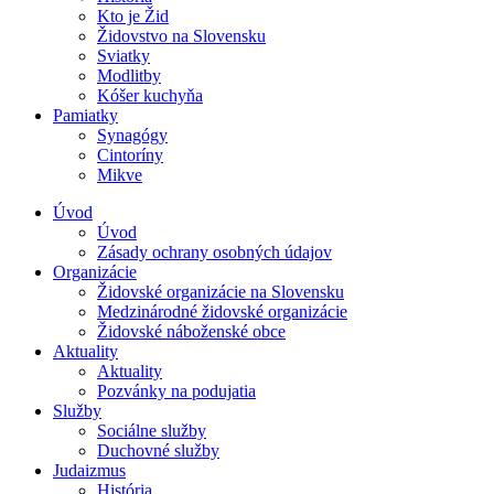
Kto je Žid
Židovstvo na Slovensku
Sviatky
Modlitby
Kóšer kuchyňa
Pamiatky
Synagógy
Cintoríny
Mikve
Úvod
Úvod
Zásady ochrany osobných údajov
Organizácie
Židovské organizácie na Slovensku
Medzinárodné židovské organizácie
Židovské náboženské obce
Aktuality
Aktuality
Pozvánky na podujatia
Služby
Sociálne služby
Duchovné služby
Judaizmus
História