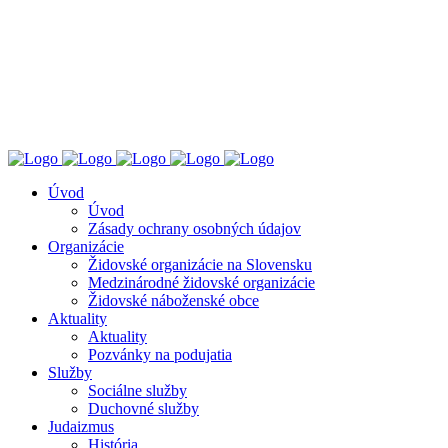
ÚZŽNO
ÚSTREDNÝ ZVÄZ ŽIDOVSKÝCH NÁBOŽENSKÝCH
OBCÍ V SLOVENSKEJ REPUBLIKE
Úvod
Úvod
Zásady ochrany osobných údajov
Organizácie
Židovské organizácie na Slovensku
Medzinárodné židovské organizácie
Židovské náboženské obce
Aktuality
Aktuality
Pozvánky na podujatia
Služby
Sociálne služby
Duchovné služby
Judaizmus
História