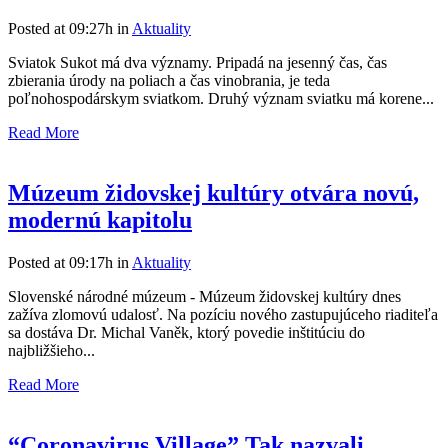
Posted at 09:27h
in
Aktuality
Sviatok Sukot má dva významy. Pripadá na jesenný čas, čas
zbierania úrody na poliach a čas vinobrania, je teda
poľnohospodárskym sviatkom. Druhý význam sviatku má korene...
Read More
Múzeum židovskej kultúry otvára novú,
modernú kapitolu
Posted at 09:17h
in
Aktuality
Slovenské národné múzeum - Múzeum židovskej kultúry dnes
zažíva zlomovú udalosť. Na pozíciu nového zastupujúceho riaditeľa
sa dostáva Dr. Michal Vaněk, ktorý povedie inštitúciu do
najbližšieho...
Read More
“Coronavirus Village” Tak nazvali