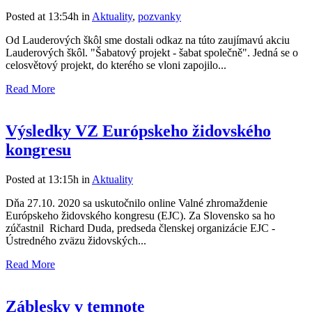
Posted at 13:54h
in
Aktuality
,
pozvanky
Od Lauderových škôl sme dostali odkaz na túto zaujímavú akciu
Lauderových škôl. "Šabatový projekt - šabat společně". Jedná se o
celosvětový projekt, do kterého se vloni zapojilo...
Read More
Výsledky VZ Európskeho židovského
kongresu
Posted at 13:15h
in
Aktuality
Dňa 27.10. 2020 sa uskutočnilo online Valné zhromaždenie
Európskeho židovského kongresu (EJC). Za Slovensko sa ho
zúčastnil Richard Duda, predseda členskej organizácie EJC -
Ústredného zväzu židovských...
Read More
Záblesky v temnote