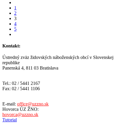
1
2
3
4
5
Kontakt:
Ústredný zväz židovských náboženských obcí v Slovenskej
republike
Panenská 4, 811 03 Bratislava
Tel.: 02 / 5441 2167
Fax: 02 / 5441 1106
E-mail:
office@uzzno.sk
Hovorca ÚZ ŽNO:
hovorca@uzzno.sk
Tutorial