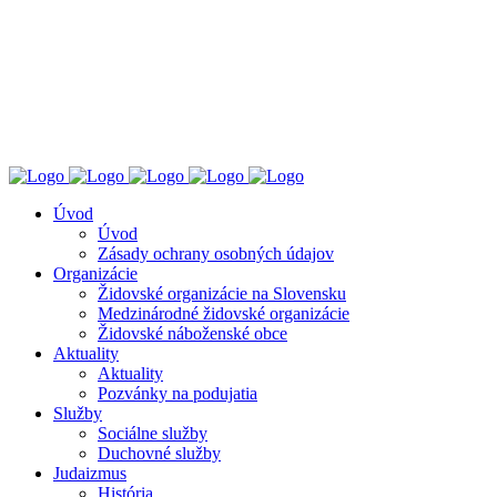
ÚZŽNO
ÚSTREDNÝ ZVÄZ ŽIDOVSKÝCH NÁBOŽENSKÝCH
OBCÍ V SLOVENSKEJ REPUBLIKE
Úvod
Úvod
Zásady ochrany osobných údajov
Organizácie
Židovské organizácie na Slovensku
Medzinárodné židovské organizácie
Židovské náboženské obce
Aktuality
Aktuality
Pozvánky na podujatia
Služby
Sociálne služby
Duchovné služby
Judaizmus
História