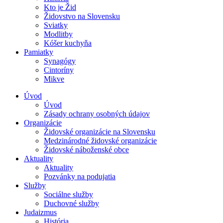
Kto je Žid
Židovstvo na Slovensku
Sviatky
Modlitby
Kóšer kuchyňa
Pamiatky
Synagógy
Cintoríny
Mikve
Úvod
Úvod
Zásady ochrany osobných údajov
Organizácie
Židovské organizácie na Slovensku
Medzinárodné židovské organizácie
Židovské náboženské obce
Aktuality
Aktuality
Pozvánky na podujatia
Služby
Sociálne služby
Duchovné služby
Judaizmus
História