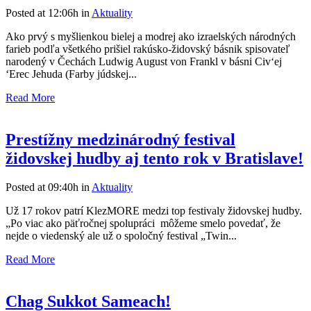
Posted at 12:06h
in
Aktuality
Ako prvý s myšlienkou bielej a modrej ako izraelských národných
farieb podľa všetkého prišiel rakúsko-židovský básnik spisovateľ
narodený v Čechách Ludwig August von Frankl v básni Civ‘ej
‘Erec Jehuda (Farby júdskej...
Read More
Prestížny medzinárodný festival
židovskej hudby aj tento rok v Bratislave!
Posted at 09:40h
in
Aktuality
Už 17 rokov patrí KlezMORE medzi top festivaly židovskej hudby.
„Po viac ako päťročnej spolupráci môžeme smelo povedať, že
nejde o viedenský ale už o spoločný festival „Twin...
Read More
Chag Sukkot Sameach!