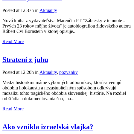
Posted at 12:37h
in
Aktuality
Nová kniha z vydavateľstva Marenčin PT "Záblesky v temnote -
Prvých 23 rokov môjho života" je autobiografiou židovského autora
Róbert Cvi Bornstein v ktorej opisuje...
Read More
Stratení z juhu
Posted at 12:20h
in
Aktuality
,
pozvanky
Medzi historikmi máme výborných odborníkov, ktorí sa venujú
obdobiu holokaustu a nezastupiteľným spôsobom odkrývajú
mozaiku tohto tragického obdobia slovenskej histórie. Na rozdiel
od štúdia a dokumentovania šoa, na...
Read More
Ako vznikla izraelská vlajka?