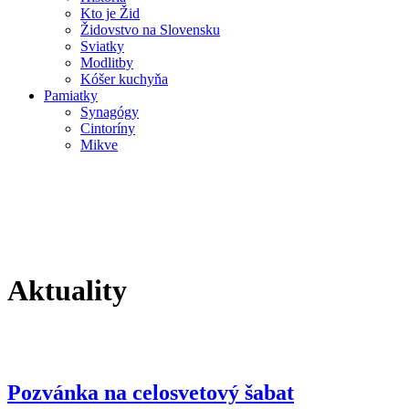
Kto je Žid
Židovstvo na Slovensku
Sviatky
Modlitby
Kóšer kuchyňa
Pamiatky
Synagógy
Cintoríny
Mikve
Aktuality
Pozvánka na celosvetový šabat